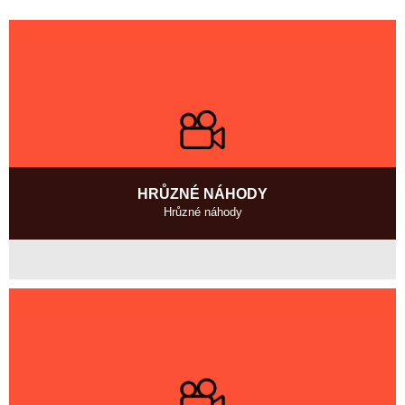
HRŮZNÉ NÁHODY
Hrůzné náhody
Česká republika
0, 8 min
Režie
:
Libor Pixa