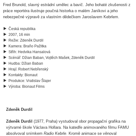
Fred Brunold, slavný estrádní umělec a bavič. Jeho bohaté zkušenosti z
práce reportéra ilustruje poučná historka o malém Janíkovi a jeho
nebezpečné výpravě za vlastním dědečkem Jaroslavem Kebrlem.
Česká republika
2007, 16 min
Režie
:
Zdeněk Durdil
Kamera
:
Braňo Pažitka
Střih
:
Hedvika Hansalová
Scénář
:
Džian Baban, Vojtěch Mašek, Zdeněk Durdil
Hudba
:
Džian Baban
Hrají
:
Robert Nebřenský
Kontakty
:
Bionaut
Produkce
:
Vratislav Šlajer
Výroba
:
Bionaut Films
Zdeněk Durdil
Zdeněk Durdil
(1977, Praha) vystudoval obor propagační grafika na
výtvarné škole Václava Hollara. Na katedře animovaného filmu FAMU
absolvoval snímkem
Radio Kebrle
. Kromě animace se věnoval