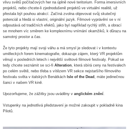
vlivu světů počítačových her na úplně nové teritorium. Forma imersivních
projektů, nebo chcete-li zjednodušeně projektů ve virtuální realitě, už
přestala být pouhou atrakcí. Začíná zvolna objevovat svůj skutečný
potenciál a hledá si vlastní, originální jazyk. Filmové vyprávění se v ní
odpoutává od tradičních efektů, jako byl například rychlý střih, a obrací
se mnohem víc směrem ke komplexnímu vnímání okamžiků, k důrazu na
samotný prostor a čas.
Že tyto projekty mají svoji váhu a má smysl je sledovat i v kontextu
uměleckých forem kinematografie, dokazuje zájem, který VR projektům
věnují v posledních letech i největší světové filmové festivaly. Pokud se
tedy chcete seznámit se sci-fi
Alteration
, která sbírá ceny na festivalech
po celém světě, nebo třeba s vítězem VR sekce nejstaršího filmového
festivalu světa v italských Benátkách
Isle of the Dead
, máte jedinečnou
šanci v našem VR kině.
Upozorňujeme, že zážitky jsou uváděny v
anglickém znění
.
Vstupenky na jednotlivá představení je možné zakoupit v pokladně kina
Pilotů.