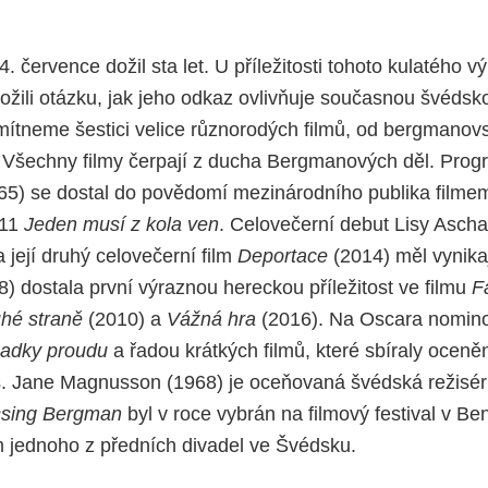
 července dožil sta let. U příležitosti tohoto kulatého v
ožili otázku, jak jeho odkaz ovlivňuje současnou švédsk
ítneme šestici velice různorodých filmů, od bergmano
 Všechny filmy čerpají z ducha Bergmanových děl. Progra
965) se dostal do povědomí mezinárodního publika film
011
Jeden musí z kola ven
. Celovečerní debut Lisy Asch
 její druhý celovečerní film
Deportace
(2014) měl vynikaj
8) dostala první výraznou hereckou příležitost ve filmu
F
uhé straně
(2010) a
Vážná hra
(2016). Na Oscara nominov
adky proudu
a řadou krátkých filmů, které sbíraly oceněn
 Jane Magnusson (1968) je oceňovaná švédská režisérk
ssing Bergman
byl v roce vybrán na filmový festival v B
lem jednoho z předních divadel ve Švédsku.