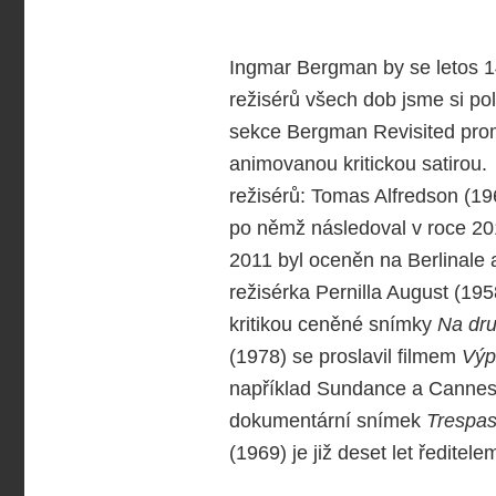
Ingmar Bergman by se letos 14.
režisérů všech dob jsme si pol
sekce Bergman Revisited prom
animovanou kritickou satirou.
režisérů: Tomas Alfredson (1
po němž následoval v roce 2
2011 byl oceněn na Berlinale a
režisérka Pernilla August (195
kritikou ceněné snímky
Na dr
(1978) se proslavil filmem
Výp
například Sundance a Cannes.
dokumentární snímek
Trespa
(1969) je již deset let ředite