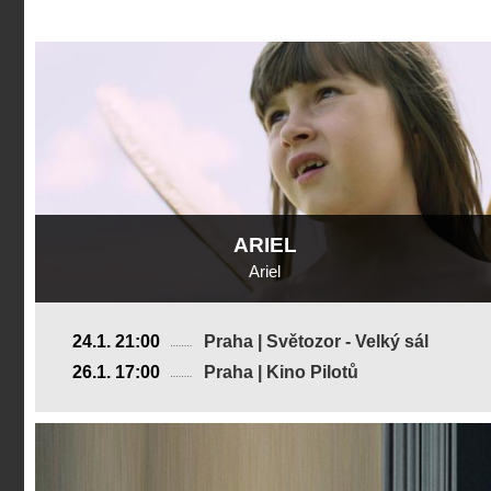
ARIEL
Ariel
Švédsko
24.1. 21:00
Praha | Světozor - Velký sál
2018, 14 min
26.1. 17:00
Praha | Kino Pilotů
Režie
:
Linus Tunström