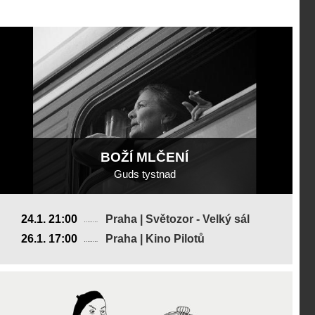
BOŽÍ MLČENÍ
Guds tystnad
Švédsko
24.1. 21:00
Praha | Světozor - Velký sál
2018, 13 min
26.1. 17:00
Praha | Kino Pilotů
Režie
:
Lisa Aschan