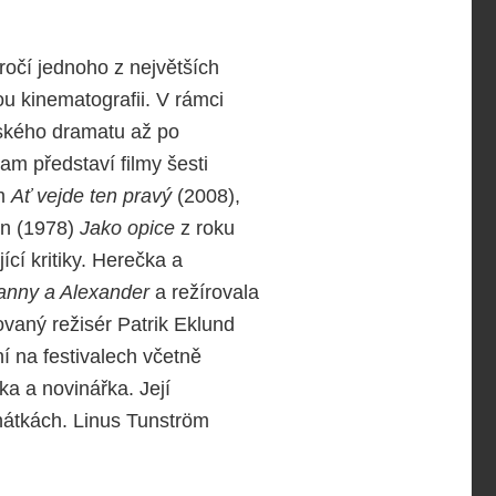
ýročí jednoho z největších
ou kinematografii. V rámci
vského dramatu až po
m představí filmy šesti
em
Ať vejde ten pravý
(2008),
an (1978)
Jako opice
z roku
ící kritiky. Herečka a
anny a Alexander
a režírovala
aný režisér Patrik Eklund
í na festivalech včetně
a a novinářka. Její
enátkách. Linus Tunström