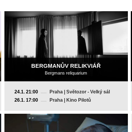
BERGMANŮV RELIKVIÁŘ
Bergmans reliquarium
Švédsko
24.1. 21:00
Praha | Světozor - Velký sál
2018, 8 min
26.1. 17:00
Praha | Kino Pilotů
Režie
:
Tomas Alfredson