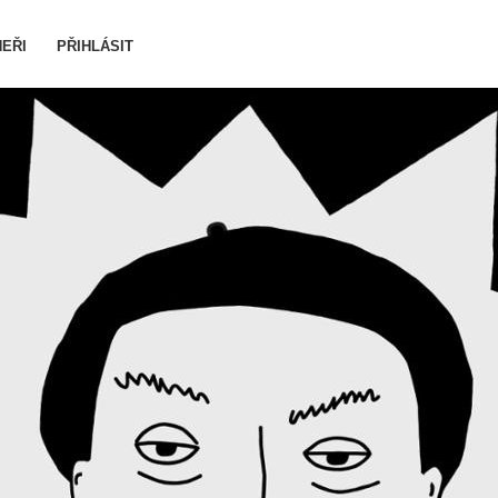
EŘI
PŘIHLÁSIT