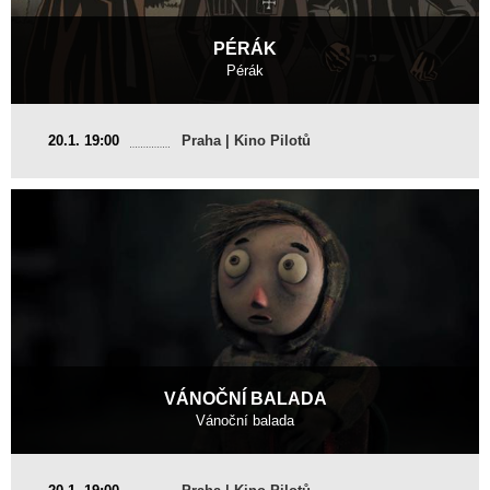
PÉRÁK
Pérák
Česká republika
20.1. 19:00
Praha | Kino Pilotů
2016, 13 min
Režie
:
Marek Berger
VÁNOČNÍ BALADA
Vánoční balada
Česká republika