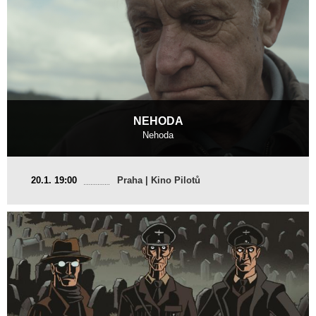
NEHODA
Nehoda
Česká republika
20.1. 19:00
Praha | Kino Pilotů
2016, 13 min
Režie
:
Šimon Štefanides