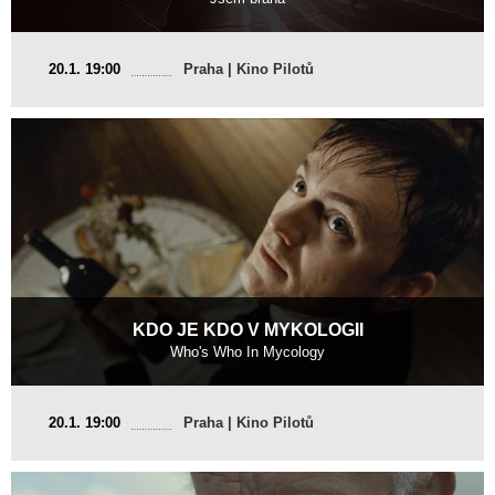
Česká republika
20.1. 19:00
Praha | Kino Pilotů
2017, 15 min
Režie
:
Robin Kašpařík
KDO JE KDO V MYKOLOGII
Who's Who In Mycology
Česká republika, USA
20.1. 19:00
Praha | Kino Pilotů
2016, 15 min
Režie
:
Marie Dvořáková