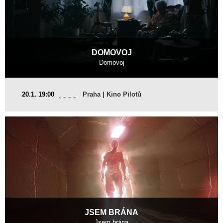
DOMOVOJ
Domovoj
Česká republika
20.1. 19:00
Praha | Kino Pilotů
2017, 9 min
Režie
:
Pavel Soukup
JSEM BRÁNA
Jsem brána