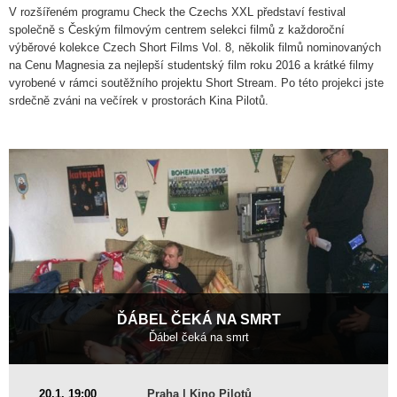
V rozšířeném programu Check the Czechs XXL představí festival
společně s Českým filmovým centrem selekci filmů z každoroční
výběrové kolekce Czech Short Films Vol. 8, několik filmů nominovaných
na Cenu Magnesia za nejlepší studentský film roku 2016 a krátké filmy
vyrobené v rámci soutěžního projektu Short Stream. Po této projekci jste
srdečně zváni na večírek v prostorách Kina Pilotů.
ĎÁBEL ČEKÁ NA SMRT
Ďábel čeká na smrt
Česká republika
20.1. 19:00
Praha | Kino Pilotů