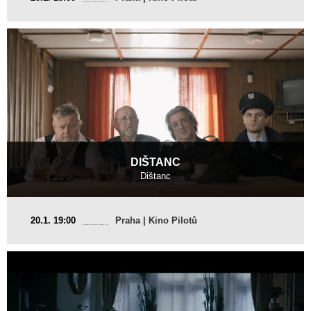
2017, 13 min
Režie
:
Daniel Růžička
DIŠTANC
Dištanc
Česká republika
20.1. 19:00
Praha | Kino Pilotů
2017, 10 min
Režie
:
Šimon Štefanides