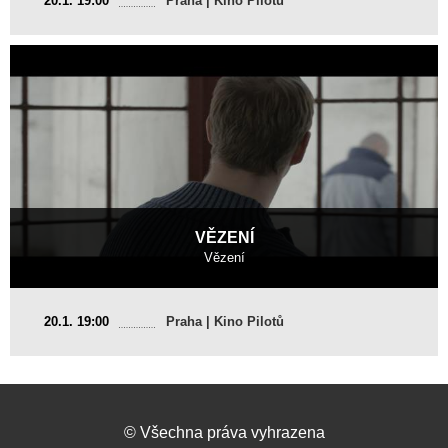
20.1. 19:00
Praha | Kino Pilotů
2016, 12 min
Režie
:
Michal Žabka
VĚZENÍ
Vězení
Česká republika
20.1. 19:00
Praha | Kino Pilotů
2016, 28 min
Režie
:
Damián Vondrášek
©
Všechna práva vyhrazena