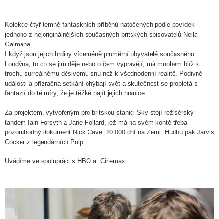
Kolekce čtyř temně fantaskních příběhů natočených podle povídek
jednoho z nejoriginálnějších současných britských spisovatelů Neila
Gaimana.
I když jsou jejich hrdiny víceméně průměrní obyvatelé současného
Londýna, to co se jim děje nebo o čem vyprávějí, má mnohem blíž k
trochu surreálnému děsivému snu než k všednodenní realitě. Podivné
události a přízračná setkání ohýbají svět a skutečnost se proplétá s
fantazií do té míry, že je těžké najít jejich hranice.
Za projektem, vytvořeným pro britskou stanici Sky stojí režisérský
tandem Iain Forsyth a Jane Pollard, jež má na svém kontě třeba
pozoruhodný dokument Nick Cave: 20 000 dní na Zemi. Hudbu pak Jarvis
Cocker z legendárních Pulp.
Uvádíme ve spolupráci s HBO a Cinemax.