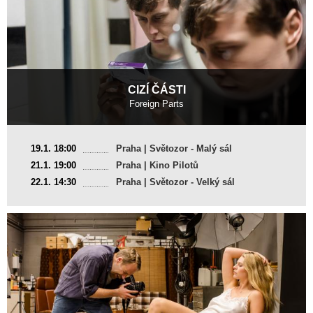
CIZÍ ČÁSTI
Foreign Parts
Velká Británie
19.1. 18:00
Praha | Světozor - Malý sál
2016, 23 min
21.1. 19:00
Praha | Kino Pilotů
Režie
:
Iain Forsyth, Jane Pollard
22.1. 14:30
Praha | Světozor - Velký sál