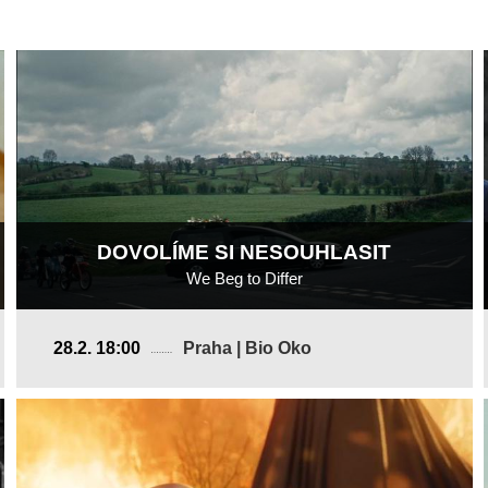
DOVOLÍME SI NESOUHLASIT
We Beg to Differ
Irsko, Velká Británie
28.2. 18:00
Praha | Bio Oko
2024, 12 min
Režie
:
Ruairí Bradley