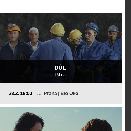
DŮL
l'Mina
Francie, Maroko, Itálie, Katar
28.2. 18:00
Praha | Bio Oko
2025, 26 min
Režie
:
Randa Maroufi