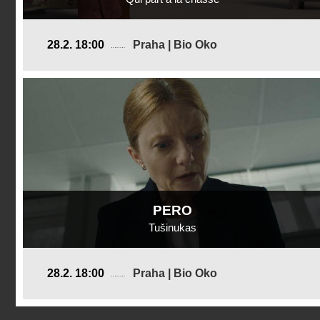
Švýcarsko
28.2. 18:00
Praha | Bio Oko
2024, 11 min
Režie
:
Lea Favre
PERO
Tušinukas
Litva
28.2. 18:00
Praha | Bio Oko
2024, 18 min
Režie
:
Adas Burkšaitis