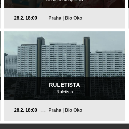
Kambodža, Francie, USA
28.2. 18:00
Praha | Bio Oko
2025, 19 min
Režie
:
Chheangkea
RULETISTA
Ruletista
Rakousko
28.2. 18:00
Praha | Bio Oko
2024, 20 min
Režie
:
Lukas Valenta Rinner