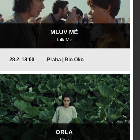
MLUV MĚ
Talk Me
Španělsko, USA
28.2. 18:00
Praha | Bio Oko
2025, 20 min
Režie
:
Joecar Hanna
ORLA
Orla