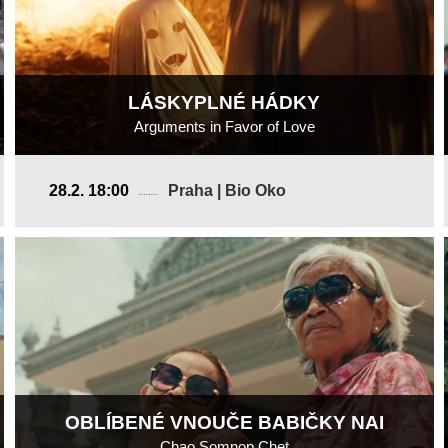
LÁSKYPLNÉ HÁDKY
Arguments in Favor of Love
Portugalsko
28.2. 18:00
Praha | Bio Oko
2025, 9 min
Režie
:
Gabriel Abrantes
OBLÍBENÉ VNOUČE BABIČKY NAI
Chao Somnop Chet