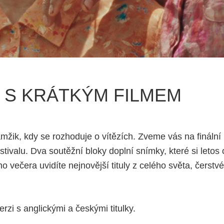
 S KRÁTKÝM FILMEM
mžik, kdy se rozhoduje o vítězích. Zveme vás na finální 
tivalu. Dva soutěžní bloky doplní snímky, které si letos
o večera uvidíte nejnovější tituly z celého světa, čerstvé
rzi s anglickými a českými titulky.