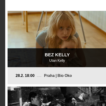
BEZ KELLY
Utan Kelly
Švédsko
28.2. 18:00
Praha | Bio Oko
2025, 15 min
Režie
:
Lovisa Sirén