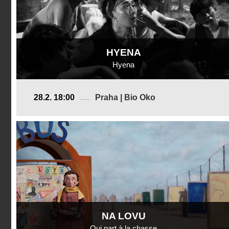
HYENA
Hyena
USA, Čína
28.2. 18:00
Praha | Bio Oko
2025, 21 min
Režie
:
Altay Ulan Yang
NA LOVU
Qui part à la chasse