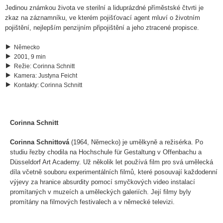
Jedinou známkou života ve sterilní a liduprázdné příměstské čtvrti je
zkaz na záznamníku, ve kterém pojišťovací agent mluví o životním
pojištění, nejlepším penzijním připojištění a jeho ztracené propisce.
Německo
2001, 9 min
Režie
:
Corinna Schnitt
Kamera
:
Justyna Feicht
Kontakty
:
Corinna Schnitt
Corinna Schnitt
Corinna Schnittová
(1964, Německo) je umělkyně a režisérka. Po
studiu řezby chodila na Hochschule für Gestaltung v Offenbachu a
Düsseldorf Art Academy. Už několik let používá film pro svá umělecká
díla včetně souboru experimentálních filmů, které posouvají každodenní
výjevy za hranice absurdity pomocí smyčkových video instalací
promítaných v muzeích a uměleckých galeriích. Její filmy byly
promítány na filmových festivalech a v německé televizi.