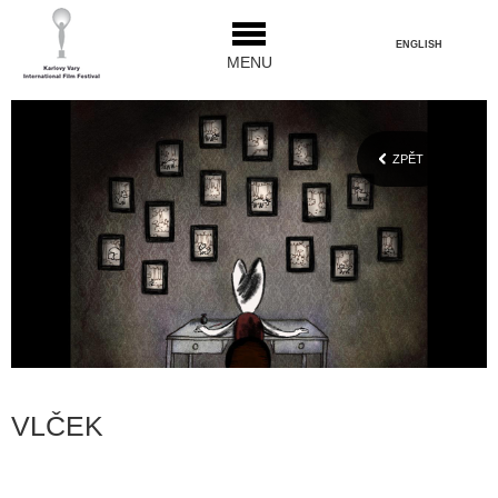
ENGLISH
MENU
ZPĚT
VLČEK