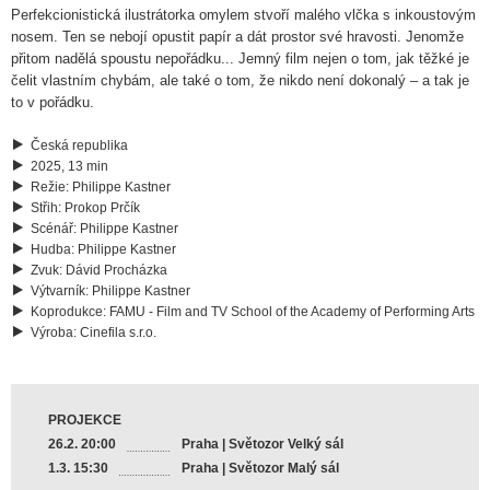
Perfekcionistická ilustrátorka omylem stvoří malého vlčka s inkoustovým
nosem. Ten se nebojí opustit papír a dát prostor své hravosti. Jenomže
přitom nadělá spoustu nepořádku... Jemný film nejen o tom, jak těžké je
čelit vlastním chybám, ale také o tom, že nikdo není dokonalý – a tak je
to v pořádku.
Česká republika
2025, 13 min
Režie
:
Philippe Kastner
Střih
:
Prokop Prčík
Scénář
:
Philippe Kastner
Hudba
:
Philippe Kastner
Zvuk
:
Dávid Procházka
Výtvarník
:
Philippe Kastner
Koprodukce
:
FAMU - Film and TV School of the Academy of Performing Arts
Výroba
:
Cinefila s.r.o.
PROJEKCE
26.2. 20:00
Praha | Světozor Velký sál
1.3. 15:30
Praha | Světozor Malý sál