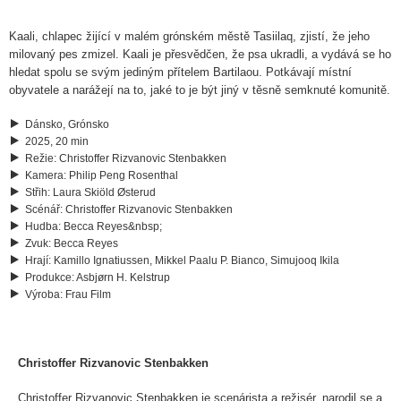
Kaali, chlapec žijící v malém grónském městě Tasiilaq, zjistí, že jeho
milovaný pes zmizel. Kaali je přesvědčen, že psa ukradli, a vydává se ho
hledat spolu se svým jediným přítelem Bartilaou. Potkávají místní
obyvatele a narážejí na to, jaké to je být jiný v těsně semknuté komunitě.
Dánsko, Grónsko
2025, 20 min
Režie
:
Christoffer Rizvanovic Stenbakken
Kamera
:
Philip Peng Rosenthal
Střih
:
Laura Skiöld Østerud
Scénář
:
Christoffer Rizvanovic Stenbakken
Hudba
:
Becca Reyes&nbsp;
Zvuk
:
Becca Reyes
Hrají
:
Kamillo Ignatiussen, Mikkel Paalu P. Bianco, Simujooq Ikila
Produkce
:
Asbjørn H. Kelstrup
Výroba
:
Frau Film
Christoffer Rizvanovic Stenbakken
Christoffer Rizvanovic Stenbakken je scenárista a režisér, narodil se a