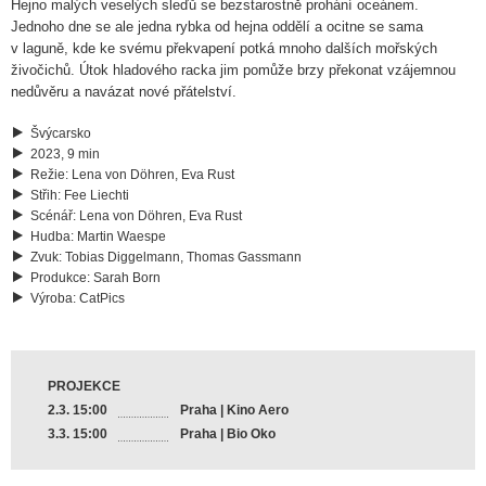
Hejno malých veselých sleďů se bezstarostně prohání oceánem.
Jednoho dne se ale jedna rybka od hejna oddělí a ocitne se sama
v laguně, kde ke svému překvapení potká mnoho dalších mořských
živočichů. Útok hladového racka jim pomůže brzy překonat vzájemnou
nedůvěru a navázat nové přátelství.
Švýcarsko
2023, 9 min
Režie
:
Lena von Döhren, Eva Rust
Střih
:
Fee Liechti
Scénář
:
Lena von Döhren, Eva Rust
Hudba
:
Martin Waespe
Zvuk
:
Tobias Diggelmann, Thomas Gassmann
Produkce
:
Sarah Born
Výroba
:
CatPics
PROJEKCE
2.3. 15:00
Praha | Kino Aero
3.3. 15:00
Praha | Bio Oko