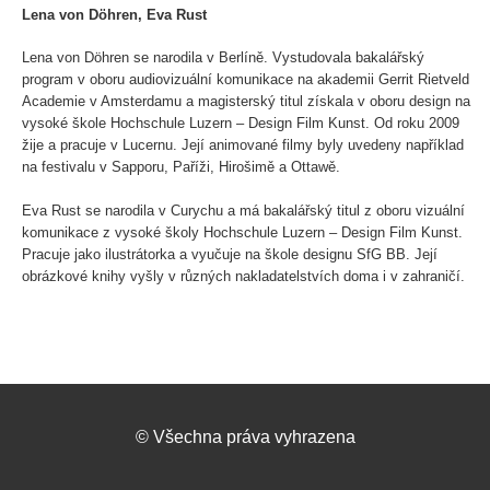
Lena von Döhren, Eva Rust
Lena von Döhren se narodila v Berlíně. Vystudovala bakalářský
program v oboru audiovizuální komunikace na akademii Gerrit Rietveld
Academie v Amsterdamu a magisterský titul získala v oboru design na
vysoké škole Hochschule Luzern – Design Film Kunst. Od roku 2009
žije a pracuje v Lucernu. Její animované filmy byly uvedeny například
na festivalu v Sapporu, Paříži, Hirošimě a Ottawě.
Eva Rust se narodila v Curychu a má bakalářský titul z oboru vizuální
komunikace z vysoké školy Hochschule Luzern – Design Film Kunst.
Pracuje jako ilustrátorka a vyučuje na škole designu SfG BB. Její
obrázkové knihy vyšly v různých nakladatelstvích doma i v zahraničí.
©
Všechna práva vyhrazena