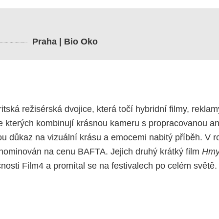
Praha | Bio Oko
ritská režisérská dvojice, která točí hybridní filmy, rekl
, ve kterých kombinují krásnou kameru s propracovanou 
ou důkaz na vizuální krásu a emocemi nabitý příběh. V r
l nominován na cenu BAFTA. Jejich druhý krátký film
Hmy
osti Film4 a promítal se na festivalech po celém světě.