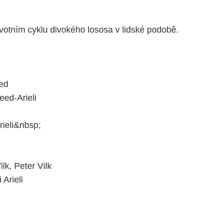
ivotním cyklu divokého lososa v lidské podobě.
eed
eed-Arieli
ieli&nbsp;​
lk, Peter Vilk
Arieli ​