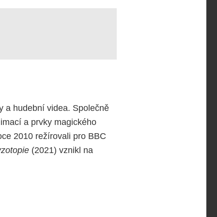
amy a hudební videa. Společně
animací a prvky magického
oce 2010 režírovali pro BBC
zotopie
(2021) vznikl na