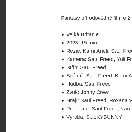
Fantasy přirodovědný film o ž
Velká Británie
2023, 15 min
Režie
:
Karni Arieli, Saul Fr
Kamera
:
Saul Freed, Yuli Fr
Střih
:
Saul Freed
Scénář
:
Saul Freed, Karni Ar
Hudba
:
Saul Freed
Zvuk
:
Jonny Crew
Hrají
:
Saul Freed, Roxana Vi
Produkce
:
Saul Freed, Karni 
Výroba
:
SULKYBUNNY