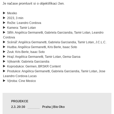
Je načase promluvit si o objektifikaci žen.
Mexiko
2023, 3 min
Režie
:
Leandro Cordova
Kamera
:
Tamir Lotan
Střih
:
Angélica Germanetti, Gabriela Garciandia, Tamir Lotan, Leandro
Cordova
Scénář
:
Angélica Germanetti, Gabriela Garciandia, Tamir Lotan, J.C.L.C.
Hudba
:
Angélica Germanetti, Kris Berle, Isaac Soto
Zvuk
:
Kris Berle, Isaac Soto
Hrají
:
Angélica Germanetti, Tamir Lotan, Gema Garoa
Výtvarník
:
Gabriela Garciandia
Koprodukce
:
Germen, BRSKR Content
Produkce
:
Angélica Germanetti, Gabriela Garciandia, Tamir Lotan, Jose
Leandro Cordova Lucas
Výroba
:
Cine Mexico
PROJEKCE
2.3. 20:30
Praha | Bio Oko