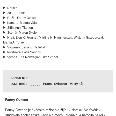
Norsko
2018, 19 min
Režie
:
Fanny Ovesen
Kamera
:
Magga Vala
Střih
:
Anni Tiainen
Scénář
:
Maren Skolem
Hrají
:
Elen K. Frogner, Martine N. Hammerstad, Wiktoria Grzegorczyk,
Marita A. Torve
Výtvarník
:
Lena K. Hetleflåt
Produkce
:
Lotte Sandbu
Výroba
:
The Norwegian Film School
PROJEKCE
23.1. 09:30
Praha | Světozor - Velký sál
Fanny Ovesen
Fanny Ovesen je švédská režisérka žijící v Norsku. Ve Švédsku
studovala společenské vědy a filmovou produkci a natočila několik