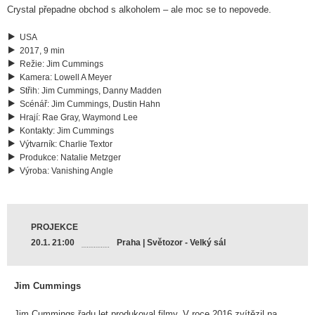
Crystal přepadne obchod s alkoholem – ale moc se to nepovede.
USA
2017, 9 min
Režie
:
Jim Cummings
Kamera
:
Lowell A Meyer
Střih
:
Jim Cummings, Danny Madden
Scénář
:
Jim Cummings, Dustin Hahn
Hrají
:
Rae Gray, Waymond Lee
Kontakty
:
Jim Cummings
Výtvarník
:
Charlie Textor
Produkce
:
Natalie Metzger
Výroba
:
Vanishing Angle
PROJEKCE
20.1. 21:00
Praha | Světozor - Velký sál
Jim Cummings
Jim Cummings řadu let produkoval filmy. V roce 2016 zvítězil na