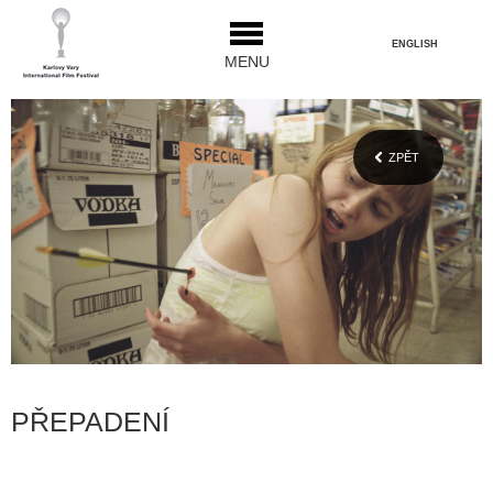
ENGLISH
MENU
ZPĚT
PŘEPADENÍ