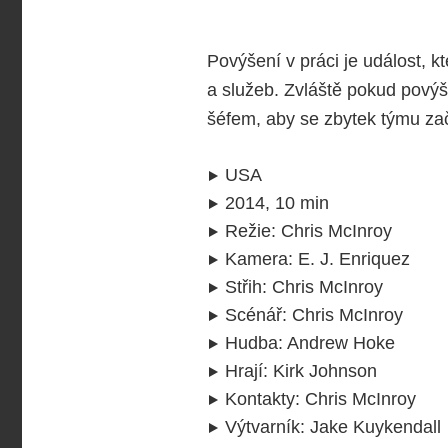
Povýšení v práci je událost, kt
a služeb. Zvláště pokud povýš
šéfem, aby se zbytek týmu za
USA
2014, 10 min
Režie
:
Chris McInroy
Kamera
:
E. J. Enriquez
Střih
:
Chris McInroy
Scénář
:
Chris McInroy
Hudba
:
Andrew Hoke
Hrají
:
Kirk Johnson
Kontakty
:
Chris McInroy
Výtvarník
:
Jake Kuykendall