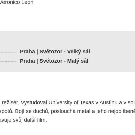
Veronico Leon
Praha | Světozor - Velký sál
Praha | Světozor - Malý sál
a režisér. Vystudoval University of Texas v Austinu a v 
potů. Bojí se duchů, poslouchá metal a jeho nejoblíbeněj
uje svůj další film.