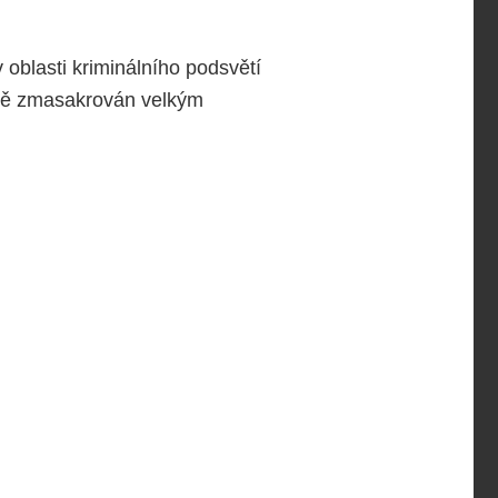
v oblasti kriminálního podsvětí
árně zmasakrován velkým