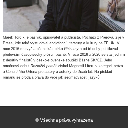
Marek Torčík je básník, spisovatel a publicista. Pochází z Přerova, žije v
Praze, kde také vystudoval anglofonní literatury a kultury na FF UK. V
roce 2016 mu vyšla básnická sbírka
Rhizomy
a od té doby publikoval
především časopisecky prózu i básně. V roce 2018 a 2020 se stal jedním
z desítky finalistů v česko-slovenské soutěži Básne SK/CZ. Jeho
románový debut
Rozložíš paměť
získal Magnesii Literu v kategorii próza
a Cenu Jiřího Ortena pro autory a autorky do třiceti let. Na překlad
románu se prodala práva do více jak sedmadvaceti jazyků.
©
Všechna práva vyhrazena