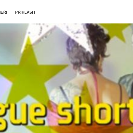
EŘI
PŘIHLÁSIT