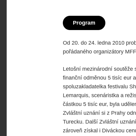
Program
Od 20. do 24. ledna 2010 prob
pořádaného organizátory MFF 
Letošní mezinárodní soutěže se
finanční odměnou 5 tisíc eur a
spoluzakladatelka festivalu S
Lemarquis, scenáristka a reži
částkou 5 tisíc eur, byla udě
Zvláštní uznání si z Prahy odn
Turecku. Další Zvláštní uznán
zároveň získal i Diváckou cen