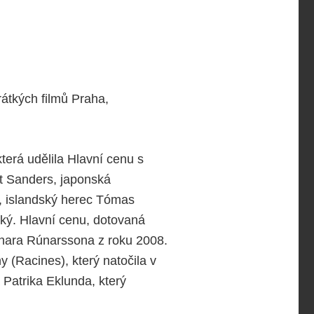
rátkých filmů Praha,
terá udělila Hlavní cenu s
tt Sanders, japonská
i, islandský herec Tómas
ský. Hlavní cenu, dotovaná
únara Rúnarssona z roku 2008.
y (Racines), který natočila v
 Patrika Eklunda, který