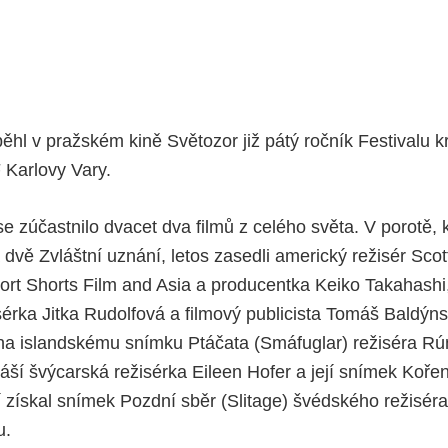
ěhl v pražském kině Světozor již pátý ročník Festivalu k
Karlovy Vary.
 zúčastnilo dvacet dva filmů z celého světa. V porotě, k
 dvě Zvláštní uznání, letos zasedli americký režisér Sco
hort Shorts Film and Asia a producentka Keiko Takahash
sérka Jitka Rudolfová a filmový publicista Tomáš Baldýn
lena islandskému snímku Ptáčata (Smáfuglar) režiséra R
áší švýcarská režisérka Eileen Hofer a její snímek Kořen
í získal snímek Pozdní sběr (Slitage) švédského režiséra
u.